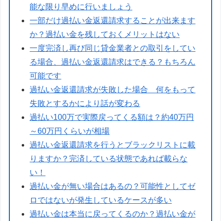
能な限り早めに行いましょう
一部だけ過払い金返還請求することが出来ます
か？過払い金を残しておくメリットはない
一度完済し再び同じ貸金業者との取引をしてい
る場合、過払い金返還請求はできる？もちろん
可能です
過払い金返還請求が失敗した場合 何をもって
失敗とするかにより話が変わる
過払い100万で実際戻ってくる額は？約40万円
～60万円くらいが相場
過払い金返還請求を行うとブラックリストに載
りますか？完済している状態であれば載らな
い！
過払い金が無い場合はあるの？可能性としてゼ
ロではないが発生しているケースが多い
過払い金は本当に戻ってくるのか？過払い金が