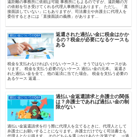
遠距離の事務所に依頼は可能 事務所にもよるのですが、遠距離の方
の依頼を引き受けてくれる代理人事務所はあります。 ただし、「直
接面談していない」にもありますが、司法書士や弁護士に代理人を
委任するときには「直接面談の義務」があります...
返還された過払い金に税金はかか
過払い金についてのQ&A
るの？税金が必要になるケースも
ある
税金を支払わなければいけないケースと、そうではないケースがあ
ります。 税金を支払う必要のないケース 過払い金の元本。 返還さ
れた過払い金を全て、他の返済に当てた場合。 税金を支払う必要の
あるケース 返還...
過払い金返還請求と弁護士の関係
過払い金についてのQ&A
は？弁護士であれば過払い金の制
限がない
過払い金返還請求を行う際に代理人を立てるときに、代理人として
弁護士にお願いすることになります。弁護士だけでなく司法書士も
代理人となり得ます。 そのどちらを選ぶかはあなた次第です。 ⇒過