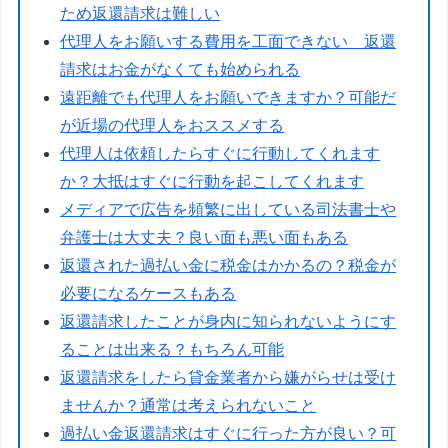
ため返還請求は難しい
代理人をお願いする費用を工面できない 返還
請求はお金がなくても始められる
遠距離でも代理人をお願いできますか？可能だ
が近場の代理人をおススメする
代理人は依頼したらすぐに行動してくれます
か？大抵はすぐに行動を起こしてくれます
メディアで広告を頻繁に出している司法書士や
弁護士は大丈夫？良い面も悪い面もある
返還された過払い金に税金はかかるの？税金が
必要になるケースもある
返還請求したことが身内に知られないようにす
ることは出来る？もちろん可能
返還請求をしたら貸金業者から嫌がらせは受け
ませんか？通常は考えられないこと
過払い金返還請求はすぐに行った方が良い？可